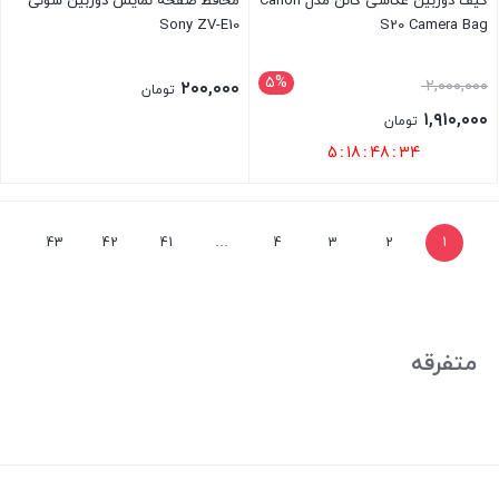
کیف دوربین عکاسی کانن مدل Canon
محافظ صفحه نمایش دوربین سونی
Sony ZV-E10
S20 Camera Bag
۵%
۲,۰۰۰,۰۰۰
۲۰۰,۰۰۰
تومان
۱,۹۱۰,۰۰۰
تومان
5
:
18
:
48
:
34
بستن
بستن
43
42
41
…
4
3
2
1
متفرقه