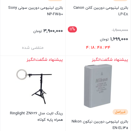
باتری لیتیومی دوربین کانن Canon
باتری لیتیومی دوربین سونی Sony
NP-FW50
LP-E8
11%
قیمت
۱,۹۰۰,۰۰۰
۳,۹۰۰,۰۰۰
تومان
اصلی
۱,۶۹۹,۰۰۰
تومان
۱,۹۰۰,۰۰۰ تومان
قیمت
34
:
48
:
18
:
4
منقضی شده
بود.
فعلی
پیشنهاد شگفت‌انگیز
پیشنهاد شگفت‌انگیز
بستن
بستن
۱,۶۹۹,۰۰۰ تومان
است.
غیراصل
رینگ لایت مدل Ringlight ZN626
همراه پایه کوتاه
باتری لیتیومی دوربین نیکون Nikon
EN-EL14a