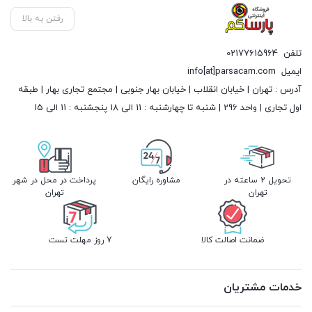
رفتن به بالا
تلفن
02177615964
ایمیل
info[at]parsacam.com
آدرس : تهران | خیابان انقلاب | خیابان بهار جنوبی | مجتمع تجاری بهار | طبقه
اول تجاری | واحد 296 | شنبه تا چهارشنبه : 11 الی 18 پنجشنبه : 11 الی 15
تحویل 2 ساعته در
مشاوره رایگان
پرداخت در محل در شهر
تهران
تهران
ضمانت اصالت کالا
7 روز مهلت تست
خدمات مشتریان