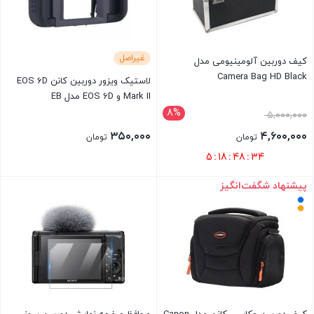
غیراصل
کیف دوربین آلومینیومی مدل
Camera Bag HD Black
لاستیک ویزور دوربین کانن EOS 6D
Mark II و EOS 6D مدل EB
8%
قیمت
۵,۰۰۰,۰۰۰
اصلی
۳۵۰,۰۰۰
۴,۶۰۰,۰۰۰
تومان
تومان
۵,۰۰۰,۰۰۰ تومان
قیمت
5
:
18
:
48
:
34
بود.
فعلی
پیشنهاد شگفت‌انگیز
بستن
بستن
۴,۶۰۰,۰۰۰ تومان
است.