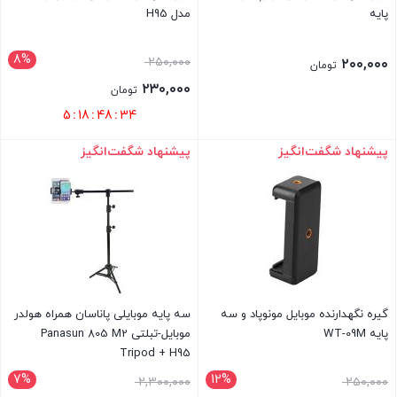
پایه
مدل H95
8%
قیمت
۲۵۰,۰۰۰
۲۰۰,۰۰۰
تومان
اصلی
۲۳۰,۰۰۰
تومان
۲۵۰,۰۰۰ تومان
قیمت
5
:
18
:
48
:
34
بود.
فعلی
پیشنهاد شگفت‌انگیز
پیشنهاد شگفت‌انگیز
بستن
بستن
۲۳۰,۰۰۰ تومان
است.
گیره نگهدارنده موبایل مونوپاد و سه
سه پایه موبایلی پاناسان همراه هولدر
پایه WT-09M
موبایل-تبلتی Panasun 805 M2
Tripod + H95
7%
12%
قیمت
قیمت
۲,۳۰۰,۰۰۰
۲۵۰,۰۰۰